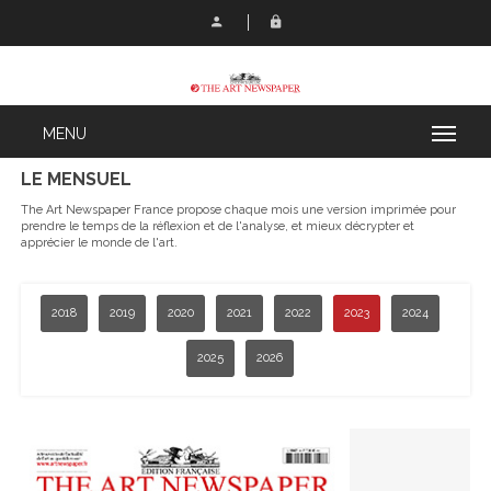
LE MENSUEL
The Art Newspaper France propose chaque mois une version imprimée pour
prendre le temps de la réflexion et de l'analyse, et mieux décrypter et
apprécier le monde de l'art.
2018
2019
2020
2021
2022
2023
2024
2025
2026